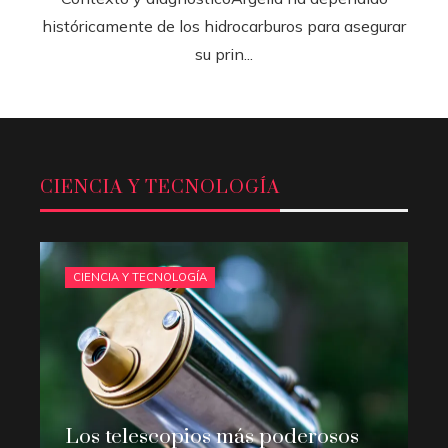
históricamente de los hidrocarburos para asegurar
su prin...
CIENCIA Y TECNOLOGÍA
CIENCIA Y TECNOLOGÍA
Los telescopios más poderosos