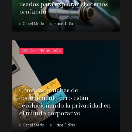
usados para explorar el cosmos
profundo
Oscel Merlo
Hace 1 día
CIENCIA Y TECNOLOGÍA
Cómo las pruebas de
conocimiento cero están
revolucionando la privacidad en
el mundo corporativo
Oscel Merlo
Hace 3 días