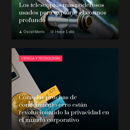
Los telescopios más poderosos
usados para explorar el cosmos
profundo
Oscel Merlo
Hace 1 día
CIENCIA Y TECNOLOGÍA
Cómo las pruebas de
conocimiento cero están
revolucionando la privacidad en
el mundo corporativo