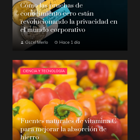
Cómo las pruebas de
conocimiento cero están
revolucionando la privacidad en
el mundo corporativo
Oscel Merlo
Hace 1 día
CIENCIA Y TECNOLOGÍA
Fuentes naturales de vitamina C
para mejorar la absorción de
hierro