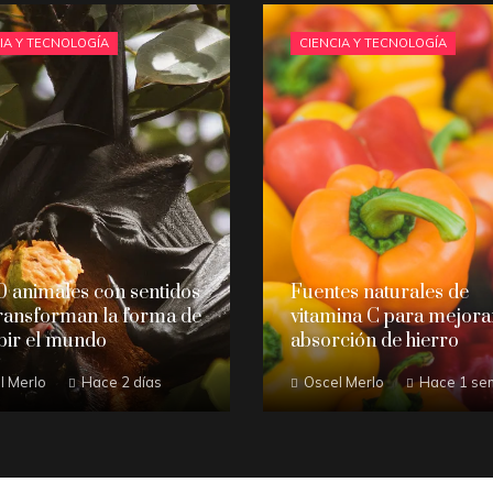
IA Y TECNOLOGÍA
CIENCIA Y TECNOLOGÍA
0 animales con sentidos
Fuentes naturales de
ransforman la forma de
vitamina C para mejorar
bir el mundo
absorción de hierro
l Merlo
Hace 2 días
Oscel Merlo
Hace 1 se