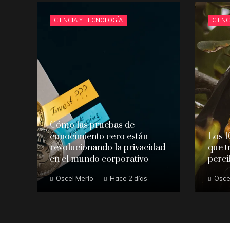
CIENCIA Y TECNOLOGÍA
CIENC
Cómo las pruebas de
conocimiento cero están
Los 1
revolucionando la privacidad
que t
en el mundo corporativo
perci
Oscel Merlo
Hace 2 días
Osce