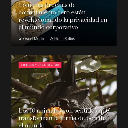
Cómo las pruebas de
conocimiento cero están
revolucionando la privacidad en
el mundo corporativo
Oscel Merlo
Hace 3 días
CIENCIA Y TECNOLOGÍA
Los 10 animales con sentidos que
transforman la forma de percibir
el mundo