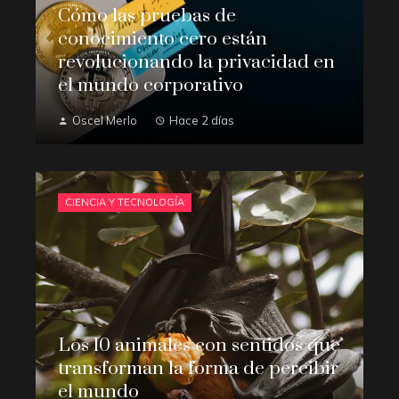
Cómo las pruebas de
conocimiento cero están
revolucionando la privacidad en
el mundo corporativo
Oscel Merlo
Hace 2 días
CIENCIA Y TECNOLOGÍA
Los 10 animales con sentidos que
transforman la forma de percibir
el mundo