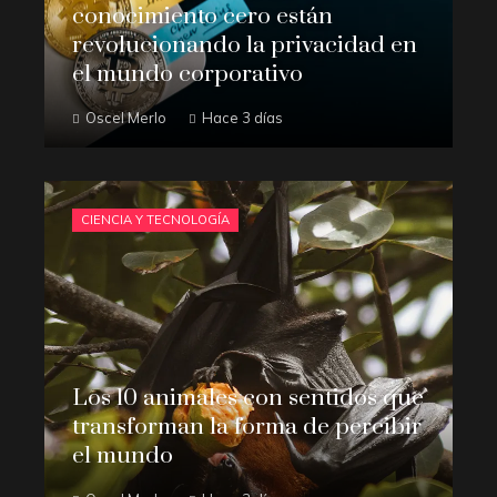
conocimiento cero están
revolucionando la privacidad en
el mundo corporativo
Oscel Merlo
Hace 3 días
CIENCIA Y TECNOLOGÍA
Los 10 animales con sentidos que
transforman la forma de percibir
el mundo