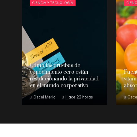
CIENCIA Y TECNOLOGÍA
CIENC
Cómo las pruebas de
conocimiento cero están
Fuent
revolucionando la privacidad
vitam
en el mundo corporativo
absor
Oscel Merlo
Hace 22 horas
Osce