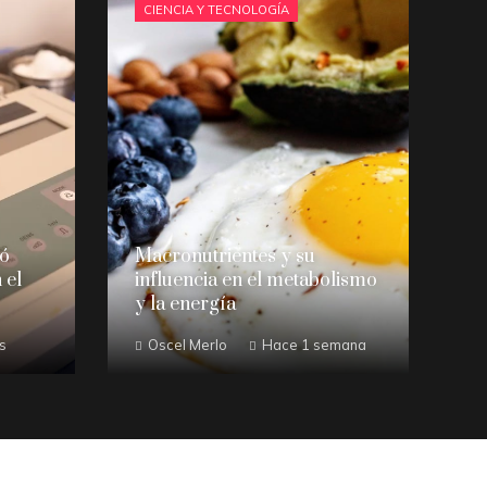
CIENCIA Y TECNOLOGÍA
eó
Macronutrientes y su
 el
influencia en el metabolismo
y la energía
s
Oscel Merlo
Hace 1 semana