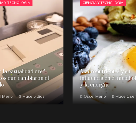
IA Y TECNOLOGÍA
CIENCIA Y TECNOLOGÍA
la casualidad creó
Macronutrientes y su
tos que cambiaron el
influencia en el metabo
do
y la energía
l Merlo
Hace 6 días
Oscel Merlo
Hace 1 se