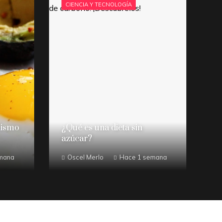
CIENCIA Y TECNOLOGÍA
lismo
¿Qué es una dieta sin
azúcar?
mana
Oscel Merlo
Hace 1 semana