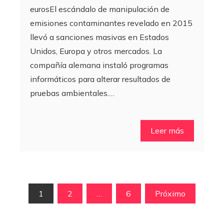
eurosEl escándalo de manipulación de
emisiones contaminantes revelado en 2015
llevó a sanciones masivas en Estados
Unidos, Europa y otros mercados. La
compañía alemana instaló programas
informáticos para alterar resultados de
pruebas ambientales.…
Leer más
Paginación
1
2
…
6
Próximo
de